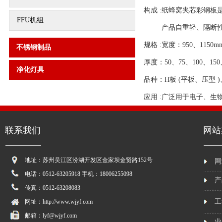
构成 :纸蜂窝夹芯彩钢
FFU机组
产品自重轻、隔断性能
规格 :宽度：950、1150m
不锈钢制品
厚度：50、75、100、150
净化灯具
品种：H板 (平板、压型 
应用 :广泛用于电子、
联系我们
网站
地址：苏州吴江区汾湖开发区金家坝金贤路152号
网
电话：0512-63205918 手机：18006255098
产
传真：0512-63208083
工
网址：http://www.wjyf.com
邮箱：lyf@wjyf.com
业